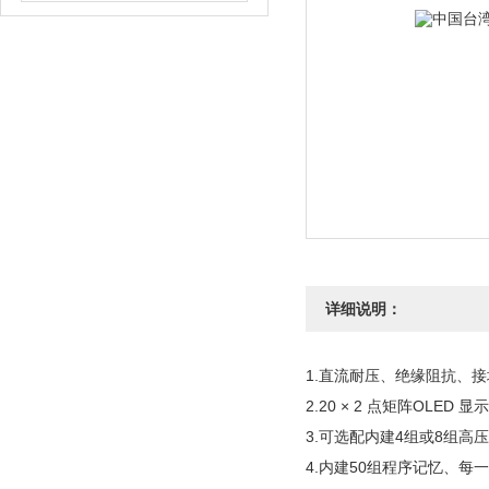
详细说明：
1.直流耐压、绝缘阻抗、
2.20 × 2 点矩阵OLED 显
3.可选配内建4组或8组高压矩阵
4.内建50组程序记忆、