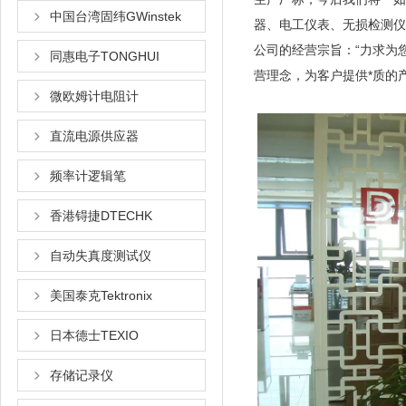
中国台湾固纬GWinstek
器、电工仪表、无损检测仪
公司的经营宗旨：“力求为
同惠电子TONGHUI
营理念，为客户提供*质的
微欧姆计电阻计
直流电源供应器
频率计逻辑笔
香港锝捷DTECHK
自动失真度测试仪
美国泰克Tektronix
日本德士TEXIO
存储记录仪