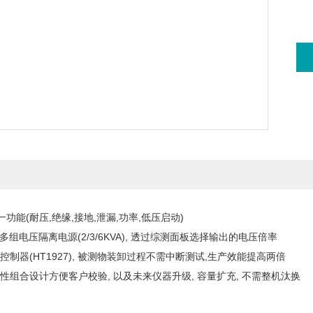
合一功能(耐压,绝缘,接地,泄漏,功率,低压启动)
931多组电压隔离电源(2/3/6KVA), 透过综测面板选择输出的电压倍率
控制器(HT1927), 被测物装卸过程不需中断测试,生产效能提高两倍
弹性组合设计方便客户校验, 以及未来仪器升级, 容量扩充, 不需整机汰换