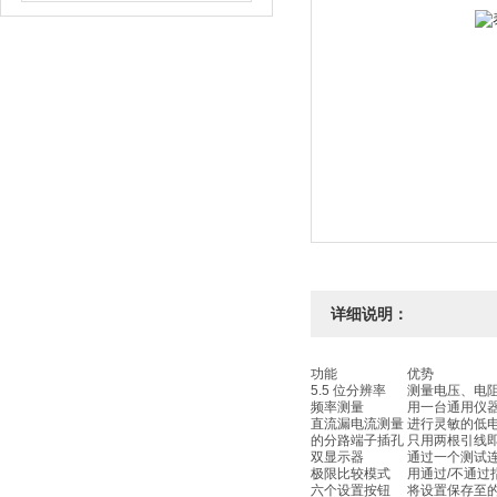
详细说明：
功能
优势
5.5 位分辨率
测量电压、电阻
频率测量
用一台通用仪器
直流漏电流测量
进行灵敏的低电
的分路端子插孔
只用两根引线即
双显示器
通过一个测试
极限比较模式
用通过/不通
六个设置按钮
将设置保存至