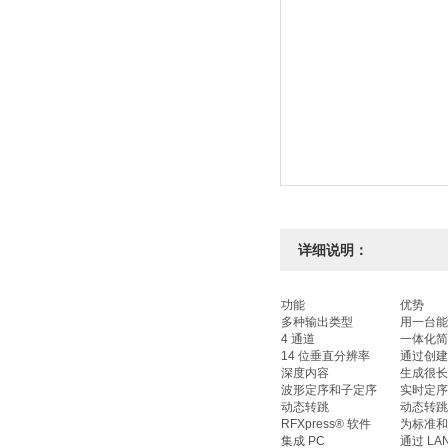
详细说明：
功能
优势
多种输出类型
用一台能
4 通道
一体化简
14 位垂直分辨率
通过创建
深度内容
生成很长
波形定序和子定序
实时定序
动态转跳
动态转跳
RFXpress® 软件
为标准和
集成 PC
通过 L