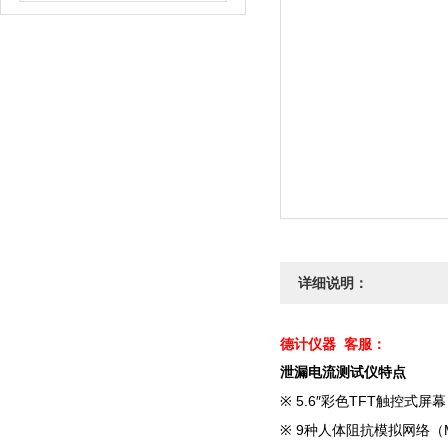
详细说明：
德计仪器
客服
：
泄漏电流测试仪特点
5.6″
TFT
※
彩色
触控式屏幕
9
（
※
种人体阻抗模拟网络