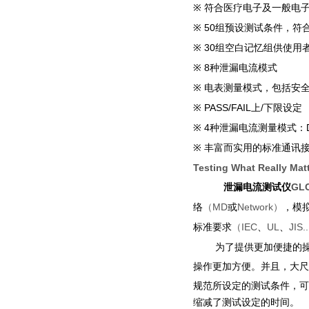
※
符合医疗电子及一般电
50
※
组预设测试条件，符
30
※
组空白记忆组供使用
8
※
种泄漏电流模式
※
电表测量模式，包括安
PASS/FAIL
/
※
上
下限设定
4
※
种泄漏电流测量模式：
※
丰富而实用的标准通讯
Testing What Really Mat
GLC
泄漏电流测试仪
（MD
Network）
络
或
，模
（IEC
UL
JIS..
标准要求
、
、
为了提供更加便捷的
操作更加方便。并且，大尺
规范所设定的测试条件，可
缩减了测试设定的时间。