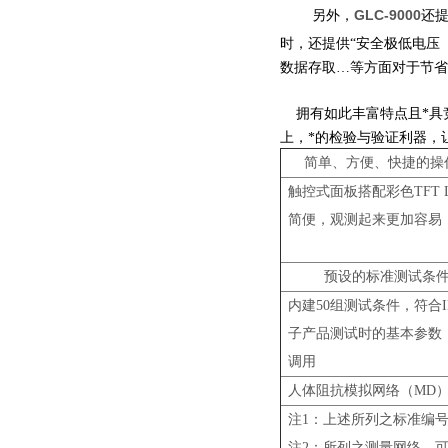
GLC-9000
另外，
还
时，还提供“安全极低电压
数据存取…等方面对于节省
拥有如此丰富特点且*具
上，*的检验与验证利器，
简单、方便、快捷的操
触控式面板搭配彩色TFT 
简便，观测起来更加容易
预设的标准测试条
内建50组测试条件，符合IE
子产品测试时的基本参数
调用
人体阻抗模拟网络
（MD
注
1
：
上述所列之标准编
注
2
：
所列之测量网络，