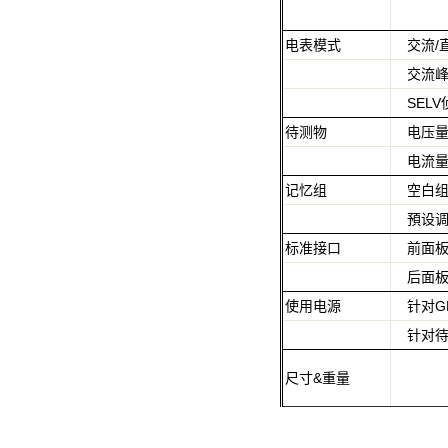
电表模式
交流
/
交流
SELV
待测物
电压
电流
记忆组
空白
預设
标准接口
前面
后面
使用电源
针对
G
针对
尺寸
&
重量