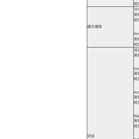
精
Vr
测
精
骤升骤降
Ar
测
精
谐
测
Vr
测
精
Ar
测
精
Wa
测
精
谐波