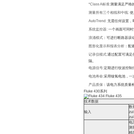
*Class A标准
:测量满足严格的IE
测量所有三个相线和中线
: 
AutoTrend
: 无需任何设置
系统监控器
: 一个画面可同时
浪涌模式
：可进行断路器误
图形化显示和报表分析
：配
记录仪模式
:通过配置可满足
隔。
电源信号
:定期进行纹波控制
电池寿命
:采用镍氢电池，一
产品质保
：该电力系统质量
Fluke 430系列
技术数据
数
输入
z
z
电
测
精