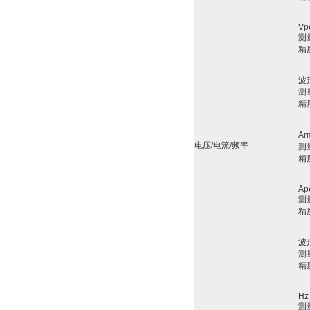
Vp
测
精
波
测
精
Ar
电压/电流/频率
测
精
Ap
测
精
波
测
精
Hz
测