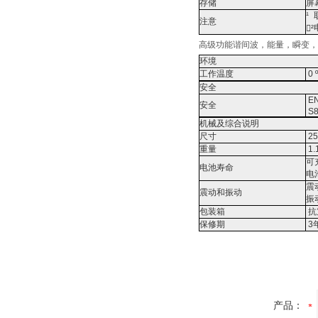
存储
屏
¹
注意
²
高级功能谐间波，能量，瞬变，涌流是
环境
工作温度
0 
安全
EN
安全
S8
机械及综合说明
尺寸
25
重量
1.
可
电池寿命
电
震
震动和振动
振
包装箱
抗
保修期
3
产品：