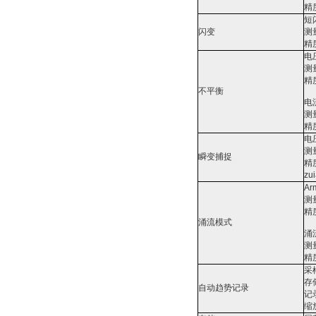
精
短闪
闪变
测
精
电
测
精
不平衡
电
测
精
电
测
瞬变捕捉
精
z
Ar
测
精
涌流模式
涌
测
精
采
存
自动趋势记录
记
缩