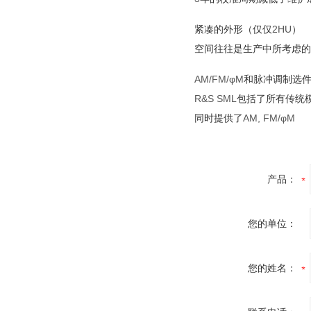
紧凑的外形（仅仅
2HU
）
空间往往是生产中所考虑的
AM/FM/φM
和脉冲调制选
R&S SML
包括了所有传统
同时提供了
AM, FM/φM
产品：
您的单位：
您的姓名：