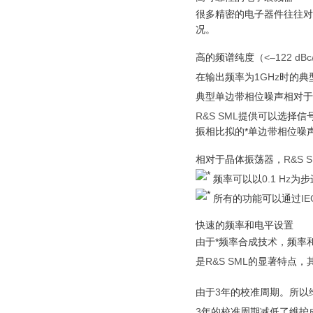
很多精密的电子器件往往对
况。
高的频谱纯度（
<–122 dB
在输出频率为
1GHz
时的典
典型单边带相位噪声相对于
R&S SML
提供可以选择信
振相比拟的*单边带相位噪
相对于晶体振荡器，
R&S 
频率可以以
0.1 Hz
为步
所有的功能可以通过
IE
快速的频率和电平设置
由于*频率合成技术，频率
是
R&S SML
的显著特点，
由于
3
年的校准周期。所以
3
年的校准周期减低了维护