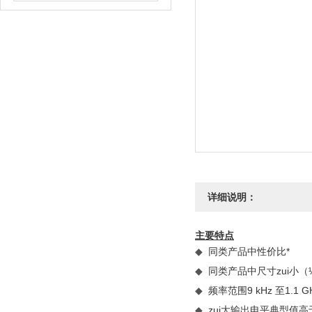
详细说明：
主要特点
同类产品中性价比*
◆
同类产品中尺寸zui小（½
◆
频率范围9 kHz 至1.1 GH
◆
zui大输出电平典型值高于 
◆