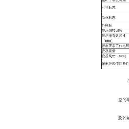
输出平坦度补偿
可动标志
晶体标志
外频标
显示偏转因数
显示器有效尺寸
（mm）
仪器正常工作电
仪器重量
仪器尺寸（mm）
仪器环境使用条
您的
您的