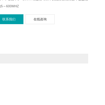
5～600MHZ
频（CW）：在1～1000MHZ范围可调，正弦波。
联系我们
在线咨询