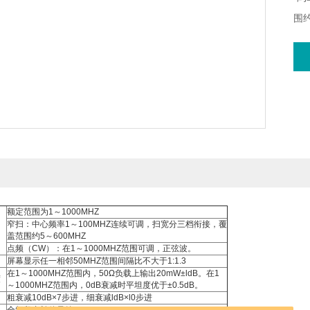
围约
点
额定范围为1～1000MHZ
窄扫：中心频率1～100MHZ连续可调，扫宽分三档衔接，覆
盖范围约5～600MHZ
点频（CW）：在1～1000MHZ范围可调，正弦波。
屏幕显示任一相邻50MHZ范围间隔比不大于1:1.3
在1～1000MHZ范围内，50Ω负载上输出20mW±ldB。在1
度
～1000MHZ范围内，0dB衰减时平坦度优于±0.5dB。
粗衰减10dB×7步进，细衰减ldB×l0步进