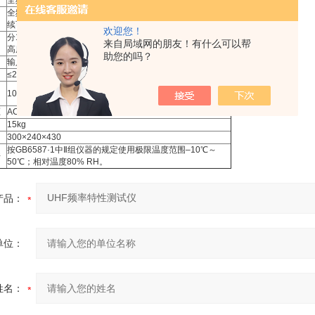
全频段内补偿量约ldB
全频段时给出单向菱形标志，高度＞1.5cm，0～l000MHZ连
续可调。
欢迎您！
分100、50、10、1MHz四种，多种组合，zui大不小于1cm
来自局域网的朋友！有什么可以帮
高度。
助您的吗？
输人＞300rn号产生外频标。
≤2.5mVp-p/cm
100×80
压
AC220V±10%，50HZ±5%
15kg
300×240×430
按GB6587·1中Ⅱ组仪器的规定使用极限温度范围–10℃～
件
50℃；相对温度80% RH。
产品：
单位：
姓名：