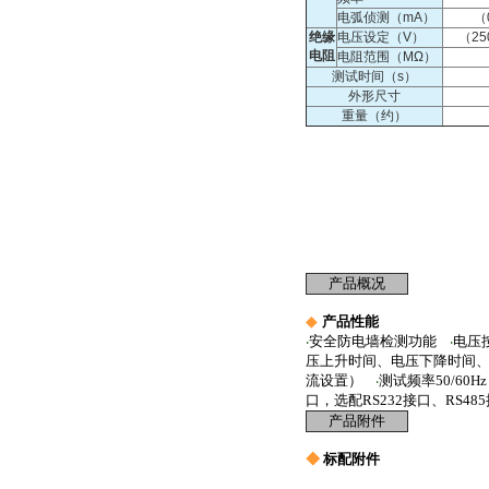
电弧侦测（mA）
（
绝缘
电压设定（V）
（25
电阻
电阻范围（MΩ）
测试时间（s）
外形尺寸
重量（约）
产品概况
◆
产品性能
安全防电墙检测功能
电压
·
·
压上升时间、电压下降时间
流设置）
测试频率50/60H
·
口，选配RS232接口、RS48
产品附件
◆
标配附件