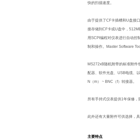
快的扫描速度。
由于提供了CF卡插槽和U盘接
接存储到CF卡或U盘中，512
用SCPI编程对仪表进行自动
制和操作。Master Softwar
MS272xB随机附带的标准附
配器、软件光盘、USB电缆、以太
N（m） ~ BNC（f）转接器。
所有手持式仪表提供1年保修，
此外还有大量附件可供选择，具
主要特点