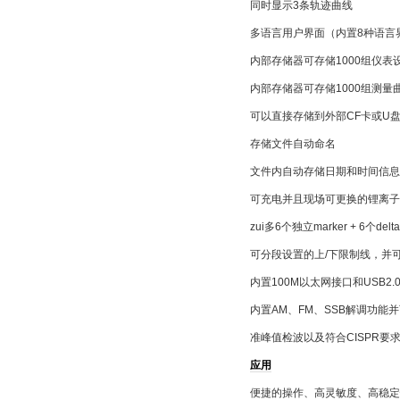
同时显示3条轨迹曲线
多语言用户界面（内置8种语言
内部存储器可存储1000组仪表
内部存储器可存储1000组测量
可以直接存储到外部CF卡或U
存储文件自动命名
文件内自动存储日期和时间信息
可充电并且现场可更换的锂离子
zui多6个独立marker + 6个delta
可分段设置的上/下限制线，并
内置100M以太网接口和USB2.
内置AM、FM、SSB解调功能
准峰值检波以及符合CISPR要
应用
便捷的操作、高灵敏度、高稳定