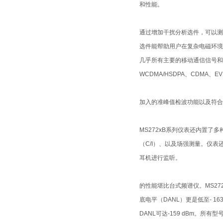
和性能。
通过增加干扰分析选件，可以测
选件能帮助用户在复杂电磁环境
几乎所有主要的移动通信信号和
WCDMA/HSDPA、CDMA、E
加入的准峰值检波功能以及符合C
MS272xB系列仪表还内置
（C/I）、以及场强测量。仪表
耳机进行监听。
的性能堪比台式频谱仪。MS2721
底电平（DANL）更是低至- 163
DANL可达-159 dBm。所有