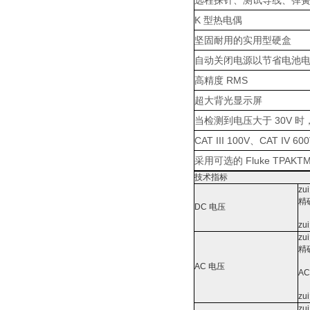
远程探针、测试导线、弹
K 型热电偶
坚固耐用的实用型硬盒
自动关闭电源以节省电池
高精度 RMS
超大背光显示屏
当检测到电压大于 30V
CAT III 100V、CAT IV 
采用可选的 Fluke TPAK
T
技术指标
z
精
DC 电压
z
z
精
AC 电压
A
z
z