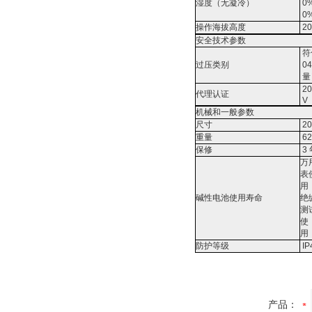
湿度（无凝冷）
0%
0%
操作海拔高度
2
安全技术参数
符合
过压类别
04
量
20
代理认证
V
机械和一般参数
尺寸
2
重量
62
保修
3
万
表
用
碱性电池使用寿命
绝
测
使
用
防护等级
IP
产品：