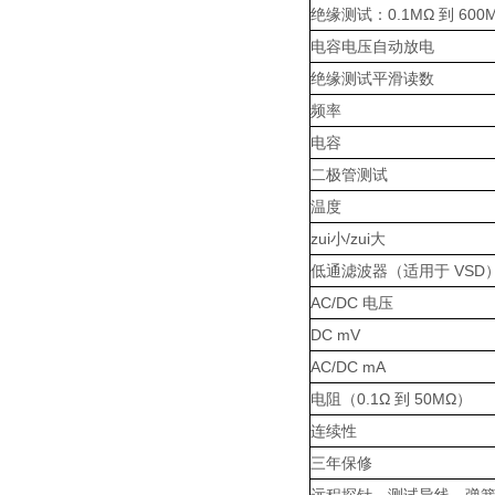
绝缘测试：0.1MΩ 到 600
电容电压自动放电
绝缘测试平滑读数
频率
电容
二极管测试
温度
zui小/zui大
低通滤波器（适用于 VSD
AC/DC 电压
DC mV
AC/DC mA
电阻（0.1Ω 到 50MΩ）
连续性
三年保修