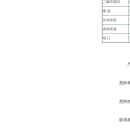
二极管测试
峰 值
自动关机
真有效值
-
钳 口
您的
您的
联系