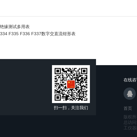
7 绝缘测试多用表
F334 F335 F336 F337数字交直流钳形表
在线咨
扫一扫，关注我们
首页
版权所
总访问
工仪器