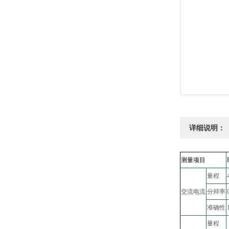
详细说明：
测量项目
量程
交流电流
分辩率
准确性
量程
-