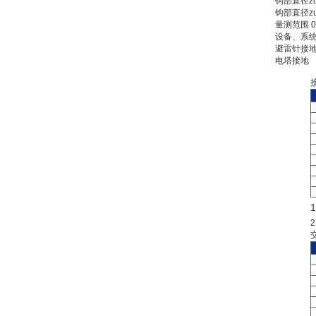
钩部直径zui
钩部直径zui
量测范围 0.
设备、系
避雷针接
电塔接地