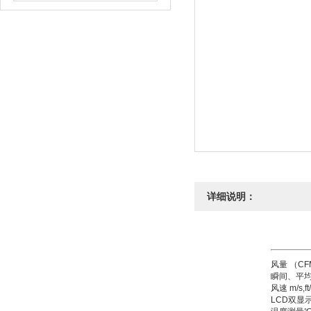
详细说明：
风量 （CF
瞬间、平均、
风速 m/s,ft
LCD双显