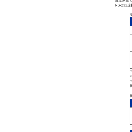
温度测量℃ 
RS-232
m
k
m
风
（