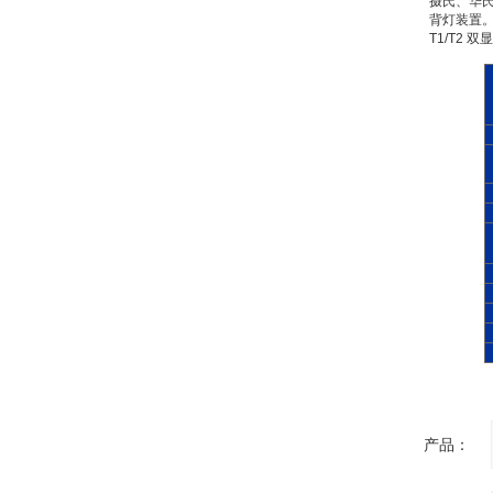
摄氏、华
背灯装置
T1/T2 
产品：