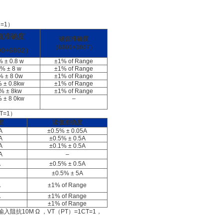
=1）
值准确度
读值准确度
（6800+3007）
00+6802）
 ± 0.8 w
±1% of Range
% ± 8 w
±1% of Range
% ± 8 0w
±1% of Range
 ± 0.8kw
±1% of Range
% ± 8kw
±1% of Range
 ± 8 0kw
–
T=1）
度
读值准确度
A
±0.5% ± 0.05A
A
±0.5% ± 0.5A
A
±0.1% ± 0.5A
A
–
A
±0.5% ± 0.5A
±0.5% ± 5A
A
±1% of Range
A
±1% of Range
±1% of Range
入阻抗10M Ω ，VT（PT）=1CT=1，