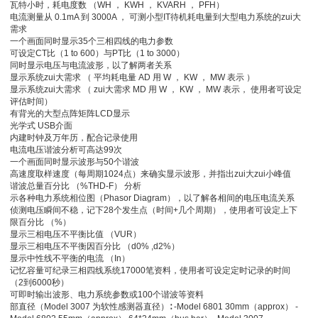
瓦特小时，耗电度数 （WH ， KWH ， KVARH ， PFH）
电流测量从 0.1mA 到 3000A ， 可测小型IT待机耗电量到大型电力系统的zui大
需求
一个画面同时显示35个三相四线的电力参数
可设定CT比（1 to 600）与PT比（1 to 3000）
同时显示电压与电流波形，以了解两者关系
显示系统zui大需求 （ 平均耗电量 AD 用 W ， KW ， MW 表示 ）
显示系统zui大需求 （ zui大需求 MD 用 W ， KW ， MW 表示， 使用者可设定
评估时间）
有背光的大型点阵矩阵LCD显示
光学式 USB介面
内建时钟及万年历，配合记录使用
电流电压谐波分析可高达99次
一个画面同时显示波形与50个谐波
高速度取样速度（每周期1024点）来确实显示波形，并指出zui大zui小峰值
谐波总量百分比 （%THD-F） 分析
示各种电力系统相位图（Phasor Diagram），以了解各相间的电压电流关系
侦测电压瞬间不稳，记下28个发生点（时间+几个周期），使用者可设定上下
限百分比 （%）
显示三相电压不平衡比值 （VUR）
显示三相电压不平衡因百分比 （d0% ,d2%）
显示中性线不平衡的电流 （In）
记忆容量可纪录三相四线系统17000笔资料，使用者可设定定时记录的时间
（2到6000秒）
可即时输出波形、电力系统参数或100个谐波等资料
部直径（Model 3007 为软性感测器直径）∶ -Model 6801 30mm（approx） -