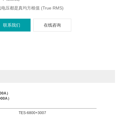
电压都是真均方根值 (True RMS)
率，瓦特 (W ， KW ， MW ， GW)
联系我们
在线咨询
功率 (VA ， KVA ， MVA) ，虛功率 (VAR ， KVAR ，
AR)
因素 (PF) ，相角 (Φ)
小时，耗电度数 (WH ， KWH ， KVARH ， PFH)
00A）
000A）
TES-6800+3007