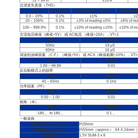
51 – 99 th
±10%
总谐波失真值（THD）
范围
解析度
读值准确度
（6801）
读值准确
0.0 – 20%
0.1%
±1%
±
20 – 100%
0.1%
±3% of reading ±5%
±6% of re
100 – 999.9%
0.1%
±10% of reading ±10%
±10% of r
交流电压峰值（峰值>5V） 或 AC电流 （峰值>20A），VT=1
范围
取样时间
50Hz
19 μS
60Hz
16 μS
谐波的波峰因素 （C.F.）（峰值>5V） 或 ACA（峰值範圍>10%），VT=
范围
解析度
1.00 – 99.99
0.01
在自動模式上的頻率
范围
解析度
45 – 65Hz
0.1Hz
功率因素（PF）
范围
解析度
0.00 – 1.00
0.01
相角 （Φ）
范围
解析度
-180 。 to 180 。
0.1 。
一般規格
钩部直径
Φ（6801）
约30mm
钩部直径Φ（6802）
约55mm（approx.）, 64 X 24mm（
电池规格
1.5V SUM-3 x 8