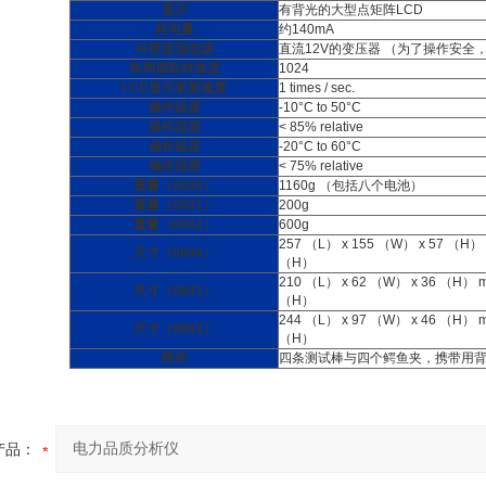
显示
有背光的大型点矩阵LCD
耗电量
约140mA
外部直流电源
直流12V的变压器 （为了操作安全
每周期取样速度
1024
LCD显示更新速度
1 times / sec.
操作温度
-10°C to 50°C
操作湿度
< 85% relative
储存温度
-20°C to 60°C
储存湿度
< 75% relative
重量（6800）
1160g （包括八个电池）
重量（6801）
200g
重量（6802）
600g
257 （L） x 155 （W） x 57 （H） m
尺寸（6800）
（H）
210 （L） x 62 （W） x 36 （H） mm 
尺寸（6801）
（H）
244 （L） x 97 （W） x 46 （H） mm 
尺寸（6802）
（H）
附件
四条测试棒与四个鳄鱼夹，携带用背袋x1
产品：