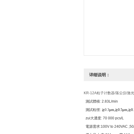
详细说明：
KR-12A粒子计数器/落尘仪/
測試體積: 2.83L/min
測試粒徑:
≧0.3
µm,
≧
0.5µm,
≧
0
zui大濃度: 70 000 pcs/L
電源需求:100V to 240VAC ,50/