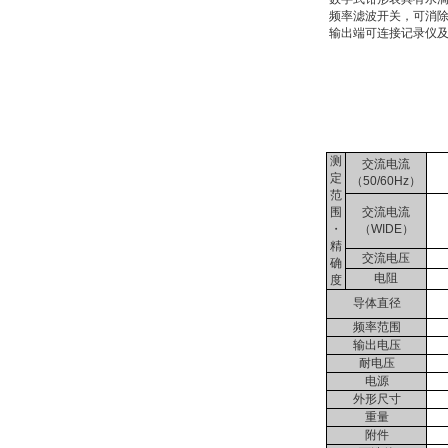
频率滤波开关，可消除
输出端可连接记录仪及
测
交流电流
定
（50/60Hz）
范
围
交流电流
・
（WIDE）
精
交流电压
确
电阻
度
导体直径
频率范围
输出电压
耐电压
电源
外形尺寸
重量
附件