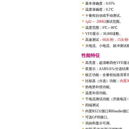
●
基本准确度：0.05%
●
温度准确度：0.2℃
●
十量程自动或手动测试。
●
1μΩ ～ 20MΩ
测试范围。
●
温度范围：0℃～80℃
●
VFD显示：30,000读数。
●
高速测试：
60次/秒，15次/
●
大电流、小电流、脉冲测试
性能特征
●
高亮度，超清晰四色VFD显
●
双显示：ΔABS/Δ%/分选结
●
校正功能：全量程短路清零功
●
比较器（分选）功能：
内置3
●
热电势补偿功能。
●
温度补偿功能。
●
干电流测试功能（开路电压<2
●
四端测试
●
内置RS232接口和Handler接
●
可选GPIB接口。
●
讯响和显示可调。
●