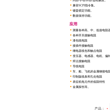
内部/手动/外部/远程触发。
●
兼容SCPI指令集。
●
键盘锁定功能。
●
数据保持功能。
应用
●
测量各种高、中、低值电阻
●
各种开关接触电阻
●
漆包线电阻
●
接插件接触电阻
●
继电器线包和触点电阻
●
变压器、电感器、电机、偏
●
焊点接触电阻
●
导线电阻
●
车、船、飞机的金属铆接电
●
印制版线条和孔化电阻
●
表征机电元件的低阻特性
●
金属探伤等。
产品：