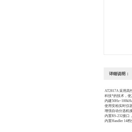
详细说明：
AT2817A 
科技*的技术，
内建50Hz~10
使用安柏实时仪器操
增强自动分选机接
内置RS-232
内置Handler