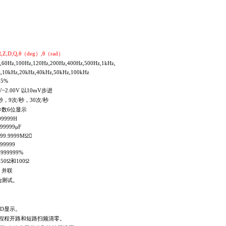
R,Z,D,Q,θ（deg）,θ（rad）
Hz,100Hz,120Hz,200Hz,400Hz,500Hz,1kHz,
,10kHz,20kHz,40kHz,50kHz,100kHz
5%
~2.00V 以10mV步进
，9次/秒，30次/秒
参数6位显示
99999H
999999μF
- 99.9999MΩ
999999
- 999999%
50Ω和100Ω
 并联
动测试。
CD显示。
程程开路和短路扫频清零。