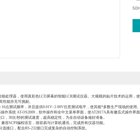
50H
● 2
● 
● 
● 
●
采用高性能处理器，使用真彩色LCD屏幕的智能LCR测试仪器。大规模的贴片技术的运用，
使其性能亦无可挑剔。
0kHz 16点测试频率，并且提供0.01V~2.00V任意测试电平，使其能*多数生产现场的使用
作系统 AT-OS2009，软件操作和全中文菜单界面，使AT2817A具有傻瓜式操作界
口，30次/秒的测试速度，超高稳定性，为全自动设备做好准备。
接口，兼容SCPI编程语言，很容易与计算机通讯，完成所有仪器功能。
 14档分选接口，配合RS-232接口完成复杂的自动控制系统。