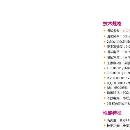
技术规格
●
测试参数：
L,C,
●
测试频率：50Hz,60
●
2kHz,4kHz,5kHz
●
基本准确度：0.0
●
测试电平：0.01V
●
测试速度：4次/秒
●
主参数5位，副
●
L: 0.00001μH-9
●
C: 0.00001pF - 
●
R,Z: 0.00001Ω 
●
D,Q: 0.00001 - 
●
Δ%: -999999% 
●
输出阻抗：30Ω, 
●
等效电路：串联,
●
9量程自动或手
性能特征
●
高亮度，真彩L
●
校正功能：全量