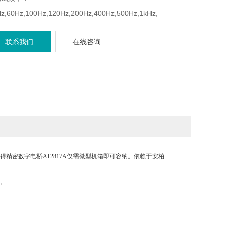
z,60Hz,100Hz,120Hz,200Hz,400Hz,500Hz,1kHz,
kHz,4kHz,5kHz,10kHz,20kHz,40kHz,50kHz,100kHz
联系我们
在线咨询
基本准确度：0.05%
测试电平：0.01V~2.00V 以10mV步进
测试速度：4次/秒，9次/秒，30次/秒
 主参数5位，副参数6位显示
使得精密数字电桥AT2817A仅需微型机箱即可容纳。依赖于安柏
。
面。