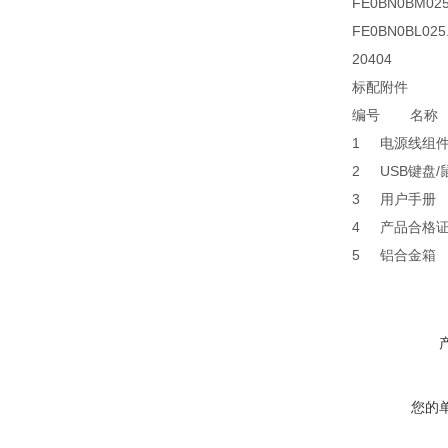
FE0BN0BM025
FE0BN0BL025
20404
标配附件
编号
名称
1
电源线组
2
USB键盘/
3
用户手册
4
产品合格
5
铝合金箱
您的