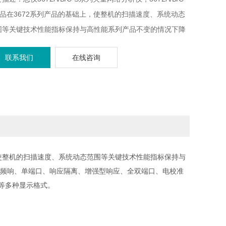
产品在3672系列产品的基础上，使整机的扫描速度、系统动态
围等关键技术性能指标保持与高性能系列产品不变的情况下降
本，性价比更高。3672A/B/C-S矢量网络分析仪提供频响、
联系我们
在线咨询
端口、响应隔离、增强型响应、全双端口、电校准等多种校准
式，内设对数幅度、线性幅度、驻波、相位、群时延、Smith圆
、极坐标等多种显示格式。
基础上，使整机的扫描速度、系统动态范围等关键技术性能指标保持与
仪提供频响、单端口、响应隔离、增强型响应、全双端口、电校准
标等多种显示格式。