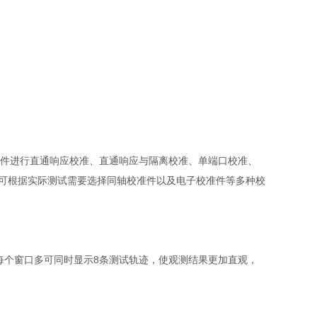
械校准件进行直通响应校准、直通响应与隔离校准、单端口校准、
型，可根据实际测试需要选择同轴校准件以及电子校准件等多种校
每个窗口多可同时显示8条测试轨迹，使观测结果更加直观，