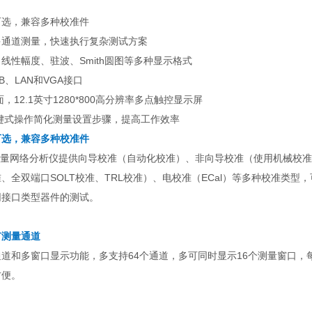
可选，兼容多种校准件
多通道测量，快速执行复杂测试方案
线性幅度、驻波、Smith圆图等多种显示格式
IB、LAN和VGA接口
，12.1英寸1280*800高分辨率多点触控显示屏
键式操作简化测量设置步骤，提高工作效率
可选，兼容多种校准件
/C-S矢量网络分析仪提供向导校准（自动化校准）、非向导校准（使用机
、全双端口SOLT校准、TRL校准）、电校准（ECal）等多种校准类
同接口类型器件的测试。
有测量通道
道和多窗口显示功能，多支持64个通道，多可同时显示16个测量窗口，
方便。