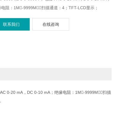
电阻：1M-9999M；扫描通道：4；TFT-LCD显示；
NDLER、RS232、USBDRV、USBHOST接口;带接触检查。
联系我们
在线咨询
：AC 0-20 mA，DC 0-10 mA；绝缘电阻：1M-9999M；扫描
查。