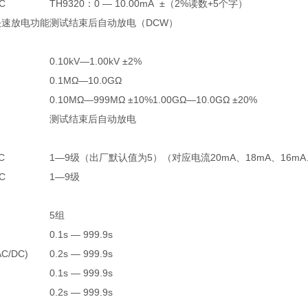
C
TH9320：0 — 10.00mA ±（2%读数+5个字）
快速放电功能
测试结束后自动放电（DCW）
0.10kV—1.00kV ±2%
0.1MΩ—10.0GΩ
0.10MΩ—999MΩ ±10%1.00GΩ—10.0GΩ ±20%
测试结束后自动放电
C
1—9级（出厂默认值为5）（对应电流20mA、18mA、16mA、14
C
1—9级
5组
0.1s — 999.9s
/DC)
0.2s — 999.9s
0.1s — 999.9s
0.2s — 999.9s