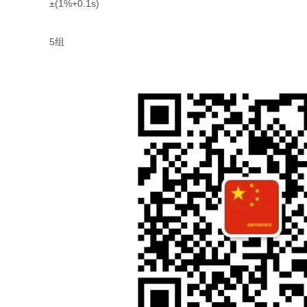
±(1%+0.1s)
5组