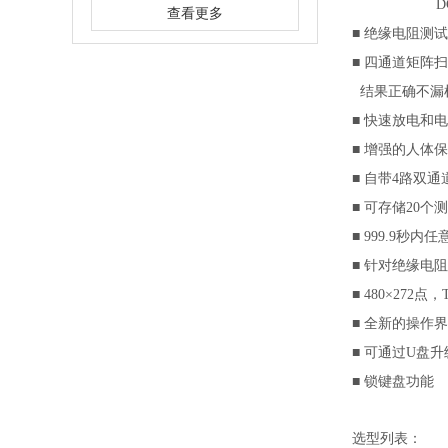
D
查看更多
■
绝缘电阻测试：1
■
四通道矩阵扫
结果正确不漏
■
快速放电和电
■
增强的人体保
■
自带4路双通
■
可存储20个
■
999.9
秒内任
■
针对绝缘电阻
■
480
×272点，
■
全新的操作界
■
可通过U盘升
■
锁键盘功能
选型列表：