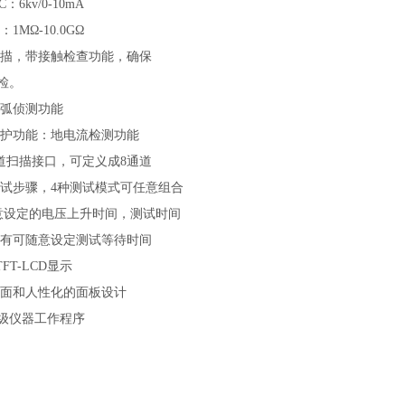
C
：6kv/0-10mA
MΩ-10.0GΩ
描，带接触检查功能，确保
检。
弧侦测功能
护功能：地电流检测功能
道扫描接口，可定义成8通道
测试步骤，4种测试模式可任意组合
意设定的电压上升时间，测试时间
有可随意设定测试等待时间
TFT-LCD显示
面和人性化的面板设计
级仪器工作程序