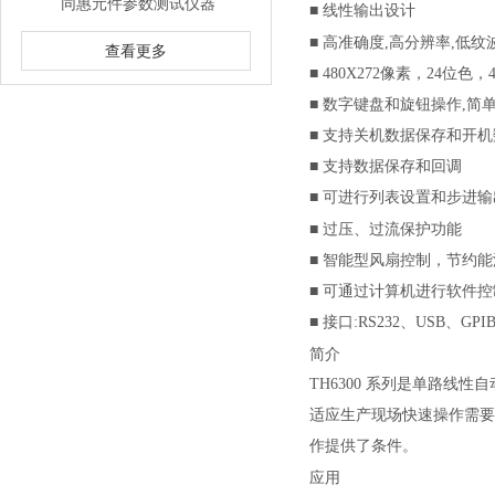
同惠元件参数测试仪器
■
线性输出设计
■
高准确度,高分辨率,低纹
查看更多
■
480X272
像素，24位色，4
■
数字键盘和旋钮操作,简
■
支持关机数据保存和开机
■
支持数据保存和回调
■
可进行列表设置和步进输
■
过压、过流保护功能
■
智能型风扇控制，节约能
■
可通过计算机进行软件控
■
接口:RS232、USB、GP
简介
TH6300 系列是单路线
适应生产现场快速操作需要以
作提供了条件。
应用