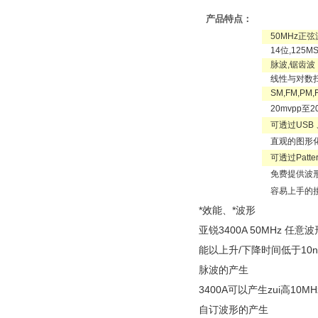
产品特点：
50MHz正弦
14位,125M
脉波,锯齿波（
线性与对数扫
SM,FM,PM
20mvpp至
可透过USB 
直观的图形化
可透过Patte
免费提供波
容易上手的
*效能、*波形
亚锐3400A 50MHz 任意
能以上升/下降时间低于10n
脉波的产生
3400A可以产生zui高
自订波形的产生