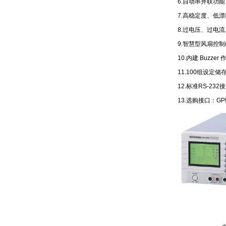
6.自动串并联功能
7.高稳定度、低漂
8.过电压、过电
9.智慧型风扇控制
10.内建 Buzze
11.100组设定储
12.标准RS-232
13.选购接口：GPIB(