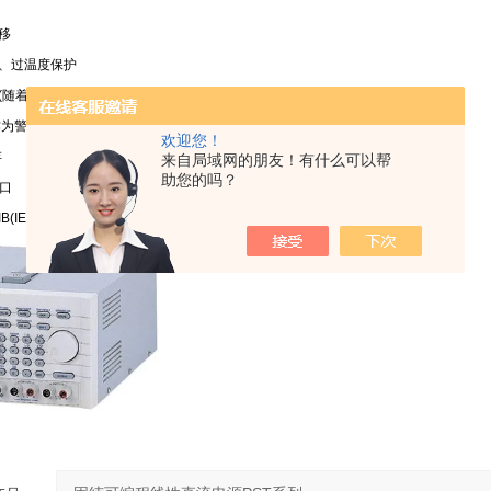
移
流、过温度保护
(随着输出功率变换)
r 作为警告提示
欢迎您！
存
来自局域网的朋友！有什么可以帮
助您的吗？
接口
IEEE 488.2)