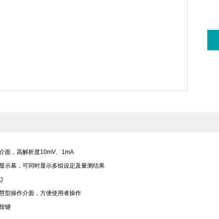
介面，高解析度10mV、1mA
8 LCD 显示幕，可同时显示多组设定及量测结果
)
智慧型操作介面，方便使用者操作
即按键