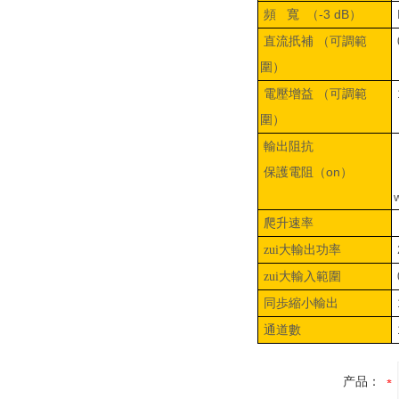
（-3 dB）
頻
寬
（
直流扺補
可調範
）
圍
（
電壓增益
可調範
）
圍
輸出阻抗
（on）
保護電阻
爬升速率
zui大輸出功率
zui大輸入範圍
同歩縮小輸出
通道數
产品：