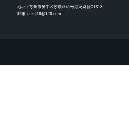
地址：苏州市吴中区苏蠡路41号港龙财智C1313
邮箱：szdj18@126.com