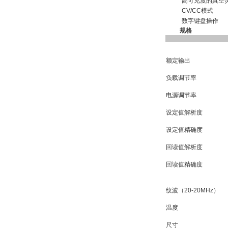
高可见度的真空
CV/CC模式
数字键盘操作
规格
额定输出
负载调节率
电源调节率
设定值解析度
设定值精确度
回读值解析度
回读值精确度
纹波（20-20MHz）
温度
尺寸