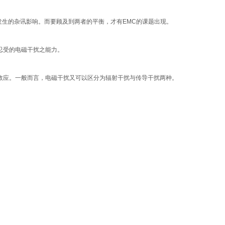
发生的杂讯影响。而要顾及到两者的平衡，才有
EMC
的课题出现。
忍受的电磁干扰之能力。
效应。一般而言，电磁干扰又可以区分为辐射干扰与传导干扰两种。
。