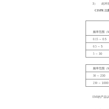
3）
此环
CISPR 22
频率范围
（
0.15
～
0.5
0.5
～
5
5
～
30
频率范围
（
30
～
230
230
～
1000
EMI
的产品