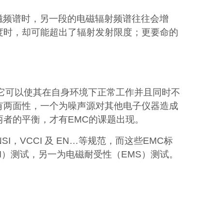
磁频谱时，另一段的电磁辐射频谱往往会增
度时，却可能超出了辐射发射限度；更要命的
它可以使其在自身环境下正常工作并且同时不
有两面性，一个为噪声源对其他电子仪器造成
两者的平衡，才有
EMC
的课题出现。
SI
，
VCCI
及
EN…
等规范，而这些
EMC
标
I）
测试，另一为电磁耐受性
（EMS）
测试。