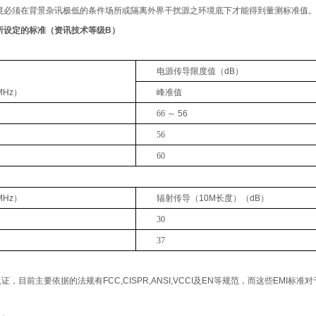
境必须在背景杂讯极低的条件场所或隔离外界干扰源之环境底下才能得到量测标准值
所设定的标准
（
资讯技术等级
B）
电源传导限度值
（dB）
MHz）
峰准值
66
～
56
56
60
MHz）
辐射传导
（
10M
长度
）（dB）
30
37
认证，目前主要依据的法规有
FCC,CISPR,ANSI,VCCI
及
EN
等规范，而这些
EMI
标准对