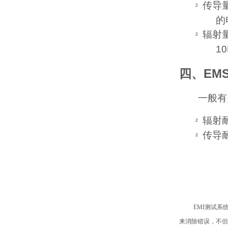
传导
²
的
辐射
²
1
EM
四、
一般有
辐射
²
传导
²
EMI
测试系
来消除错误，不但