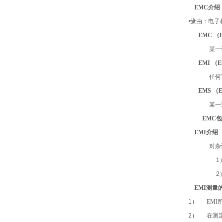
EMC
介绍
•
缘由：电子
EMC （El
某一
EMI （Ele
任何
EMS （Ele
某一
EMC
EMI
介绍
对杂
1
2
EMI
测量
1）
EMI
2）
在测