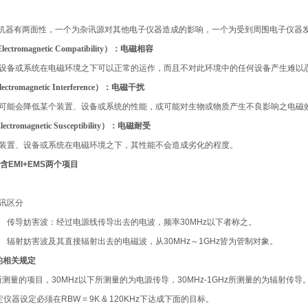
机器有两面性，一个为杂讯源对其他电子仪器造成的影响，一个为受到周围电子仪器
ectromagnetic Compatibility）
：电磁相容
设备或系统在电磁环境之下可以正常的运作，而且不对此环境中的任何设备产生难以
ctromagnetic Interference）
：电磁干扰
可能会降低某个装置、设备或系统的性能，或可能对生物或物质产生不良影响之电磁
ctromagnetic Susceptibility）
：电磁耐受
装置、设备或系统在电磁环境之下，其性能不会造成劣化的程度。
包含
EMI+EMS
两个项目
讯区分
）
传导妨害波：经过电源线传导出去的电波，频率
30MHz
以下者称之。
）
辐射妨害波及其直接辐射出去的电磁波，从
30MHz
～
1GHz
皆为管制对象。
的相关规定
所测量的项目，
30MHz
以下所测量的为电源传导，
30MHz-1GHz
所测量的为辐射传导
定仪器设定必须在
RBW = 9K & 120KHz
下达成下面的目标。