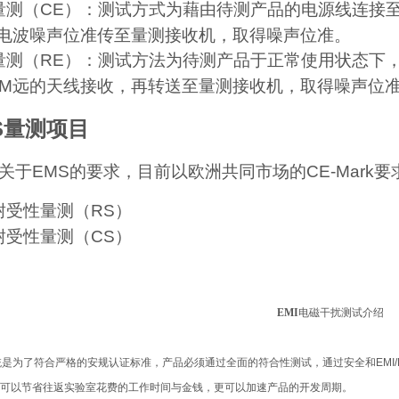
量测
（CE）
：测试方式为藉由待测产品的电源线连接
电波噪声位准传至量测接收机，取得噪声位准。
量测
（RE）
：测试方法为待测产品于正常使用状态下
0M
远的天线接收，再转送至量测接收机，取得噪声位
S
量测项目
关于
EMS
的要求，目前以欧洲共同市场的
CE-Mark
要
耐受性量测
（RS）
耐受性量测
（CS）
EMI
电磁干扰测试介绍
统是为了符合严格的安规认证标准，产品必须通过全面的符合性测试，通过安全和
EMI
可以节省往返实验室花费的工作时间与金钱，更可以加速产品的开发周期。