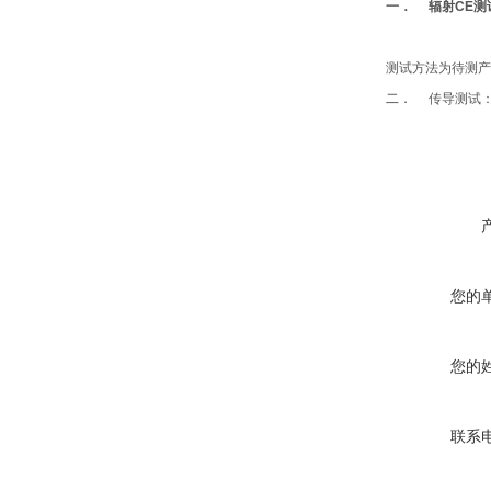
一．
辐射
CE
测
测试方法为待测产
二．
传导测试
您的
您的
联系