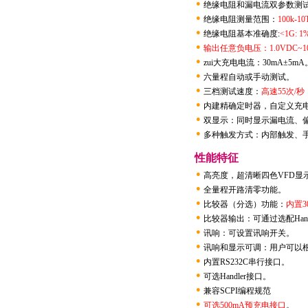
●
绝缘电阻和漏电流双参数测
●
绝缘电阻测量范围：
100k-1
●
绝缘电阻基本准确度:
<1G: 1
●
输出任意负电压：1.0VDC~10
●
zui大充电电流：30mA±5mA
●
六量程自动或手动测试。
●
三档测试速度：
高速55次/秒
●
内建精确定时器，自定义充
●
双显示：同时显示漏电流、偏
●
多种触发方式：内部触发、
性能特征
●
高亮度，超清晰四色VFD显
●
全量程开路清零功能。
●
比较器（分选）功能：
内置3
●
比较器输出：可通过选配Hand
●
讯响：可设置讯响开关。
●
讯响和显示可调：用户可以根
●
内置RS232C串行接口。
●
可选Handler接口。
●
兼容SCPI编程规范
●
可选500mA预充电接口
。