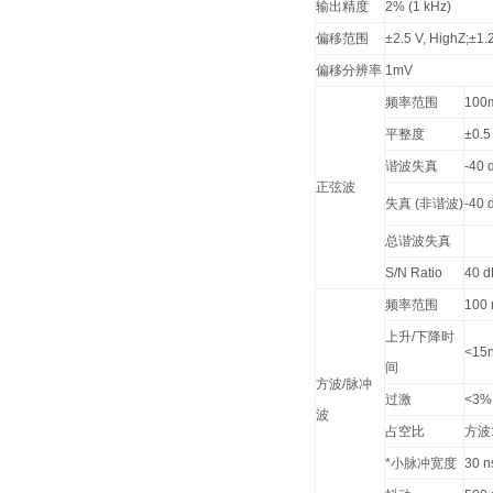
输出精度
2% (1 kHz)
偏移范围
±2.5 V, HighZ;±1.
偏移分辨率
1mV
频率范围
100
平整度
±0.5
谐波失真
-40 
正弦波
失真 (非谐波)
-40 
总谐波失真
S/N Ratio
40 d
频率范围
100
上升/下降时
<15
间
方波/脉冲
过激
<3%
波
占空比
方波:
*小脉冲宽度
30 n