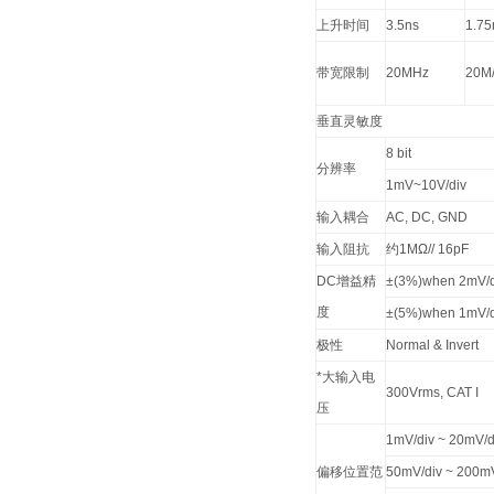
上升时间
3.5ns
1.75
带宽限制
20MHz
20M
垂直灵敏度
8 bit
分辨率
1mV~10V/div
输入耦合
AC, DC, GND
输入阻抗
约1MΩ// 16pF
DC增益精
±(3%)when 2mV/div
度
±(5%)when 1mV/di
极性
Normal & Invert
*大输入电
300Vrms, CAT I
压
1mV/div ~ 20mV/di
偏移位置范
50mV/div ~ 200mV