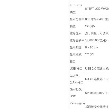
TFT LCD
8" TFT LCD W
类型
显示分辨率
800 水平× 480 
插值
Sin(x)/x
波形显示
点，向量，可调余辉
波形更新率
*大600,000次
显示刻度
8 x 10 div
显示模式
YT ;XY
接口
USB 端口
USB 2.0 高速主机
以太网
RJ-45 连接器, 10/1
(LAN)端口
Go-NoGo
5V Max/10mA 
BNC
Kensington
后面板安全插槽连接到 st