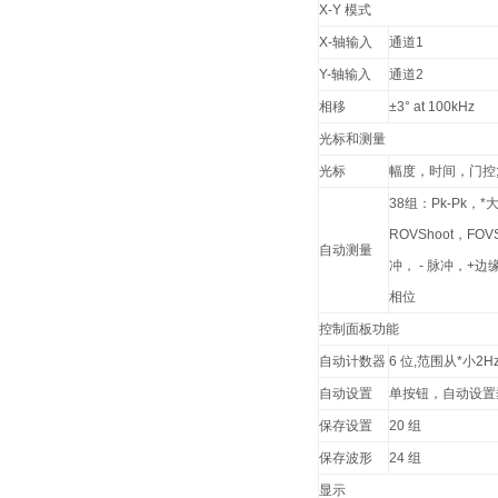
X-Y 模式
X-轴输入
通道1
Y-轴输入
通道2
相移
±3° at 100kHz
光标和测量
光标
幅度，时间，门控;
38组：Pk-Pk
ROVShoot，F
自动测量
冲， - 脉冲，+边
相位
控制面板功能
自动计数器
6 位,范围从*小2
自动设置
单按钮，自动设置
保存设置
20 组
保存波形
24 组
显示