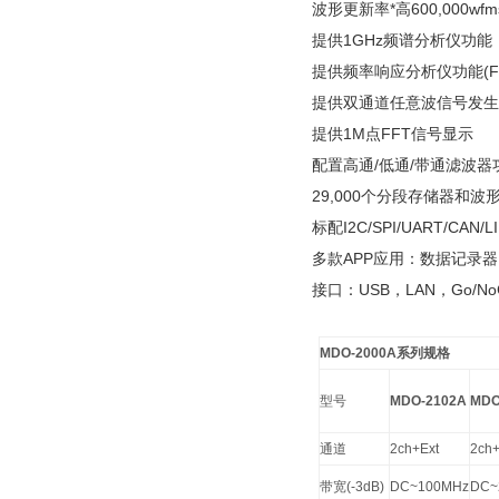
波形更新率*高600,000wf
提供1GHz频谱分析仪功能
提供频率响应分析仪功能(FRA
提供双通道任意波信号发生器(
提供1M点FFT信号显示
配置高通/低通/带通滤波器
29,000个分段存储器和波
标配I2C/SPI/UART/C
多款APP应用：数据记录
接口：USB，LAN，Go/No
MDO-2000A
系列规格
型号
MDO-2102A
MDO
通道
2ch+Ext
2ch+
带宽(-3dB)
DC~100MHz
DC~