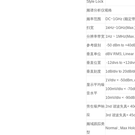
Style Lock
频谱分析仪规格
频率范围
DC~1GHz (额
扫宽
1kHz~1GHz(Max.
分辨率带宽
1Hz ~ 1MHz(Max.
参考级别
-50 dBm to +40dB
垂直单位
dBV RMS; Linear
垂直位置
-12divs to +12div
垂直刻度
1dB/div to 20dB/d
1V/div < -50dBm, 
显示平均噪
100mV/div < -70d
音水平
10mV/div < -90dB
旁生噪声响
2nd 谐波失真< 40
应
3rd 谐波失真< 45
频域跟踪类
Normal ; Max Hold
型