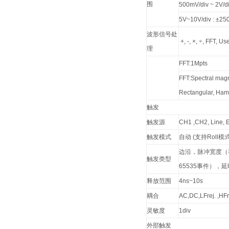
围
500mV/div ~ 2V/di
5V~10V/div : ±25
波形信号处
+, -, ×, ÷, FFT, U
理
FFT:1Mpts
FFT:Spectral magn
Rectangular, Ham
触发
触发源
CH1 ,CH2, Line, 
触发模式
自动 (支持Roll模式,
边沿，脉冲宽度（
触发类型
65535事件），
释放范围
4ns~10s
耦合
AC,DC,LFrej. ,HFre
灵敏度
1div
外部触发