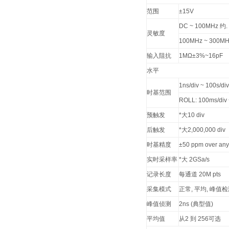
范围
±15V
DC ~ 100MHz 约.
灵敏度
100MHz ~ 300MH
输入阻抗
1MΩ±3%~16pF
水平
1ns/div ~ 100s/di
时基范围
ROLL: 100ms/div 
预触发
*大10 div
后触发
*大2,000,000 div
时基精度
±50 ppm over a
实时采样率
*大 2GSa/s
记录长度
每通道 20M pts
采集模式
正常, 平均, 峰值检
峰值侦测
2ns (典型值)
平均值
从2 到 256可选