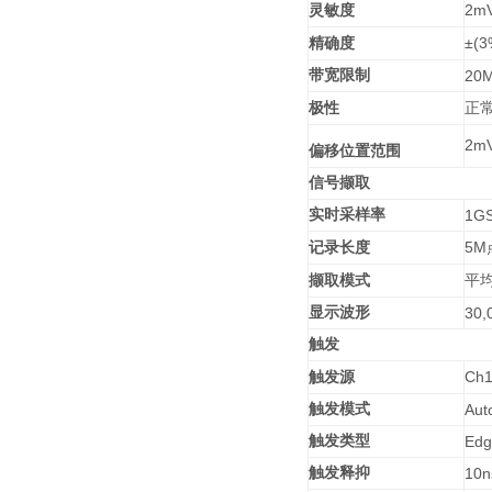
2mV
灵敏度
±(3
精确度
带宽限制
20M
极性
正
2mV
偏移位置范围
信号撷取
实时采样率
1GS
5M
记录长度
撷取模式
平
显示波形
30,
触发
Ch
触发源
触发模式
Aut
触发类型
Edg
触发释抑
10n