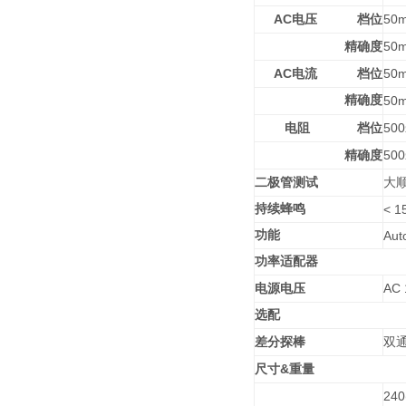
AC
50m
电压
档位
50m
精确度
AC
50m
电流
档位
精确度
50m
500
电阻
档位
500
精确度
二极管测试
大
持续蜂鸣
< 1
功能
Aut
功率适配器
AC 
电源电压
选配
差分探棒
双
&
尺寸
重量
240