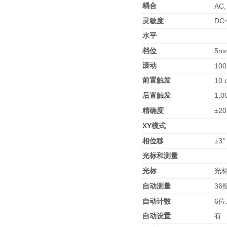
耦合
AC,
DC
灵敏度
水平
5ns
档位
滚动
100
前置触发
10 
1,0
后置触发
±20
精确度
XY
模式
±3
相位移
光标和测量
光标
光
36
自动测量
6
自动计数
位
自动设置
有