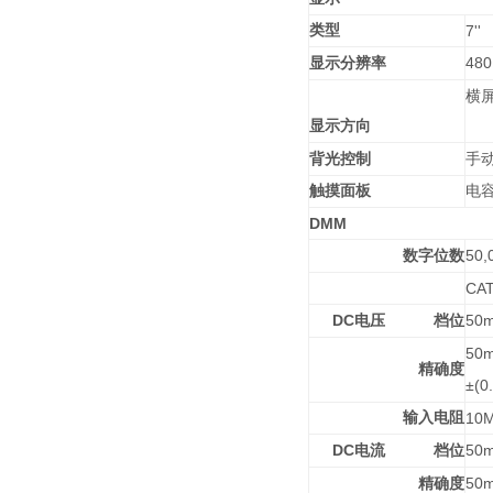
类型
7''
480
显示分辨率
横
显示方向
背光控制
手
触摸面板
电
DMM
50,
数字位数
CAT
DC
50m
电压
档位
50m
精确度
±(0
输入电阻
10
DC
50m
电流
档位
50m
精确度