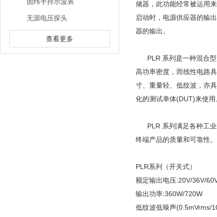
固纬手持示波表
储器，此功能经常被运用来
启动时，电源供应器的输出
无源电压探头
器的输出。
查看更多
PLR 系列是一种混合型的电路
高功率密度，而线性电路具
寸、重量轻、低纹波，亦具
化的测试单体(DUT)来使
PLR 系列满足各种工业
终端产品的质量和可靠性。
PLR系列（开关式）
额定输出电压:20V/36V/60
输出功率:360W/720W
低纹波低噪声(0.5mVrms/10