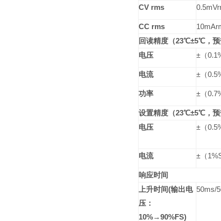
CV rms
0.5mV
CC rms
10mAr
回读精度（
23
℃
±5
℃
，预
电压
±
（
0.1
电流
±
（
0.5
功率
±
（
0.7
设置精度（
23
℃
±5
℃
，预
电压
±
（
0.5
电流
±
（
1%S
响应时间
上升时间
(
输出电
50ms/5
压：
10%
→
90%FS)