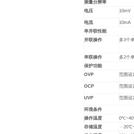
测量分辨率
电压
10mV
电流
10mA
串并联性能
并联操作
多
3
个
串联操作
多
2
个
保护功能
OVP
范围设
OCP
范围设
UVP
范围设
环境条件
操作温度
0
℃
~40
存储温度
﹣
20
℃