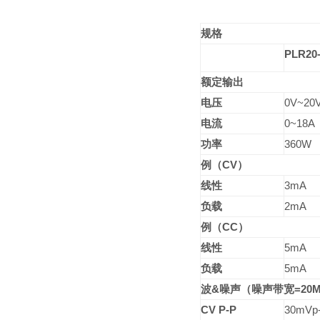
规格
PLR20
额定输出
电压
0V~20
电流
0~18A
功率
360W
例（
CV
）
线性
3mA
负载
2mA
例（
CC
）
线性
5mA
负载
5mA
波
&
噪声（噪声带宽
=20
CV P-P
30mVp