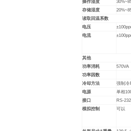
操作湿度
30%~8
存储湿度
20%~8
读取回温系数
电压
±100pp
电流
±100pp
其他
功率消耗
570VA
功率因数
冷却方法
强制冷
电源
单相
10
接口
RS-23
模拟控制
可以