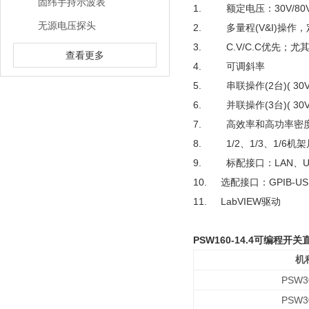
固纬手持示波表
1. 额定电压：30V/80V/
无源电压探头
2. 多量程(V&I)操作
3. C.V/C.C优先；尤
查看更多
4. 可调斜率
5. 串联操作(2台)( 30V/
6. 并联操作(3台)( 30V/80
7. 高效率和高功率密
8. 1/2、1/3、1/6机架
9. 标配接口：LAN、
10. 选配接口：GPIB-U
11. LabVIEW驱动
PSW160-14.4可编程开
机
PSW3
PSW3