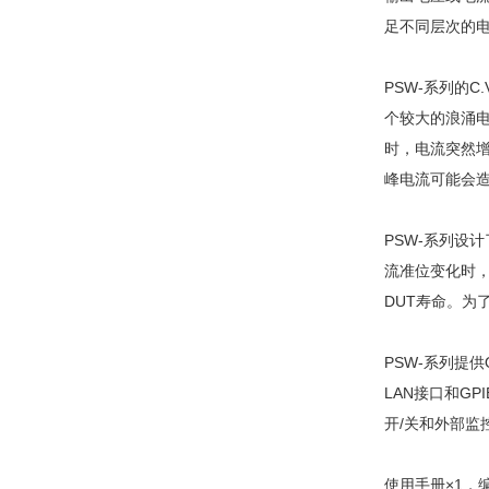
足不同层次的
PSW-系列的
个较大的浪涌电
时，电流突然增
峰电流可能会造
PSW-系列设
流准位变化时
DUT寿命。
PSW-系列提供
LAN接口和GP
开/关和外部监
使用手册×1，编程