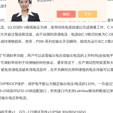
助您的吗？
电源需求。
C.V/C.C优先选择模式能够很好的保护待测物。当输出开启时，传统电源
流。以LED的I-V曲线验证为例，使用传统电源就难以完成测量工作。C.
大并超过预设限流值。由于侦测到浪涌电流，电源由C.V模式转换为C.C
成待测物损坏。然而，PSW-系列在输出开启瞬间，能优先运行在C.C
计了可调斜率功能，用户可以设置输出电压或输出电流的上升时间(由低电平
，可调斜率有利于待测物的特性验证。通常情况下，生产测试照明装置和
为了避免浪涌电流破坏强电流器件，在开关瞬间光滑和缓慢的电压传输可以
OVP和OCP保护，保护电平默认为额定输出电压/电流的110%。一旦超过预设值
IB-USB及RS232-USB选配接口，所有接口均支持LabView驱动和
控输出电压和电流。
手册×1，GTL-123测试导线×1(PSW 30V/80V/160V)，