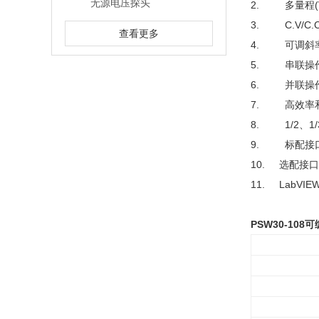
无源电压探头
2. 多量程(
3. C.V/C
查看更多
4. 可调斜
5. 串联操作(2台
6. 并联操作(3台
7. 高效率
8. 1/2、1/
9. 标配接口
10. 选配接口
11. LabVI
PSW30-10