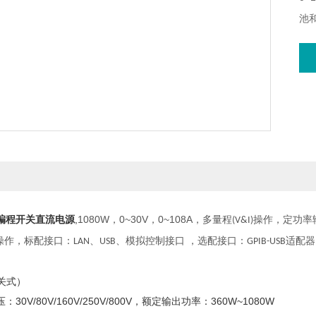
池
LA
8可编程开关直流电源
,
1080W
，
0~30V
，
0~108A
，
多量程
操作，定功率
(V&I)
操作，标配接口：
、
、模拟控制接口
，选配接口：
适配器
LAN
USB
GPIB-USB
关式）
0V/80V/160V/250V/800V，额定输出功率：360W~1080W