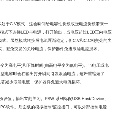
通常处于C.V模式，这会瞬间给电容性负载或强电流负载带来一
V模式下连接LED与电源，打开输出，当电压超过LED正向电压
模式。虽然模式转换后电流逐渐稳定，但C.V和C.C相交处的尖
模式，避免突发的尖峰电流，保护器件免遭浪涌电流损坏。
变为高电平)和下降时间(由高电平变为低电平)。当电压或电
大型电容时会在输出打开瞬间引发浪涌电流，这严重缩短了
显著减少浪涌电流，保护器件免遭大电流损坏。
，输出立刻关闭。PSW-系列标配USB Host/Device、
数据记录PC软件。后面板的模拟控制/监控接口，可以外部控制电源