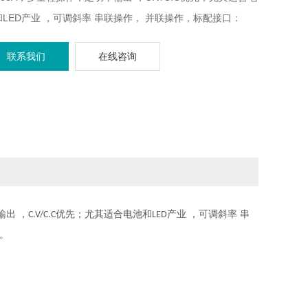
和LED产业 ，可调斜率 串联操作， 并联操作，标配接口：
N、USB、模拟控制接口 ，选配接口：GPIB-USB适配器
联系我们
在线咨询
输出
，
优先；尤其适合电池和
产业
，可调斜率
串
C.V/C.C
LED
。