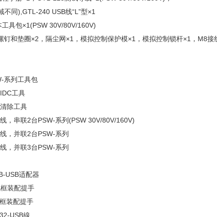
同),GTL-240 USB线“L”型×1
工具包×1(PSW 30V/80V/160V)
螺钉和垫圈×2，隔尘网×1，模拟控制保护模×1，模拟控制锁杆×1，M8接
PSW-系列工具包
易IDC工具
触点清除工具
线，串联2台PSW-系列(PSW 30V/80V/160V)
数据线，并联2台PSW-系列
数据线，并联3台PSW-系列
IB-USB适配器
 机框装配提手
 机框装配提手
232-USB線