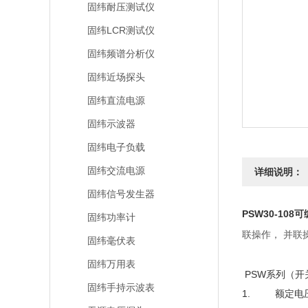
固纬耐压测试仪
固纬LCR测试仪
固纬频谱分析仪
固纬近场探头
固纬直流电源
固纬示波器
固纬电子负载
固纬交流电源
详细说明：
固纬信号发生器
PSW30-10
固纬功率计
联操作，
并联
固纬毫伏表
固纬万用表
PSW系列（开
固纬手持示波表
1. 额定电压：3