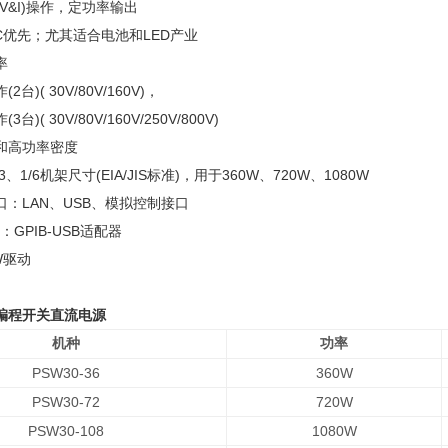
V&I)操作，定功率输出
.C优先；尤其适合电池和LED产业
率
)( 30V/80V/160V)，
)( 30V/80V/160V/250V/800V)
和高功率密度
3、1/6机架尺寸(EIA/JIS标准)，用于360W、720W、1080W
：LAN、USB、模拟控制接口
：GPIB-USB适配器
EW驱动
8可编程开关直流电源
机种
功率
PSW30-36
360W
PSW30-72
720W
PSW30-108
1080W