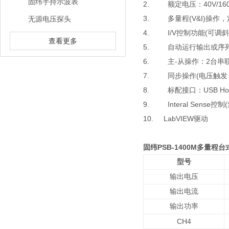
固纬手持示波表
2. 额定电压：40V/16
3. 多量程(V&I)操作
无源电压探头
4. I/V控制功能(可调斜率
查看更多
5. 自动运行输出或序
6. 主-从操作：2台串
7. 同步操作(电压触发，Tigg
8. 标配接口：USB Ho
9. Interal Sense
10. LabVIEW驱动
固纬PSB-1400M多量程
型号
输出电压
输出电流
输出功率
CH4