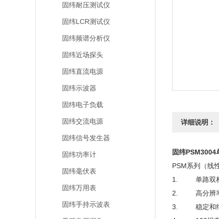
固纬耐压测试仪
固纬LCR测试仪
固纬频谱分析仪
固纬近场探头
固纬直流电源
固纬示波器
固纬电子负载
固纬交流电源
详细说明：
固纬信号发生器
固纬PSM300
固纬功率计
PSM系列（线
固纬毫伏表
1. 单路双档位输
固纬万用表
2. 高分辨率：
固纬手持示波表
3. 稳定和纯净的