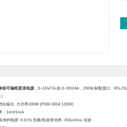
4单组可编程直流电源
，0~15V/7A 或 0~30V/4A，200W,标配接口：RS-232,
性）
出, 大功率200W (PSM-3004:120W)
1mV/1mA
电源: 0.01% 负载/电源变动率, 350uVrms 涟波