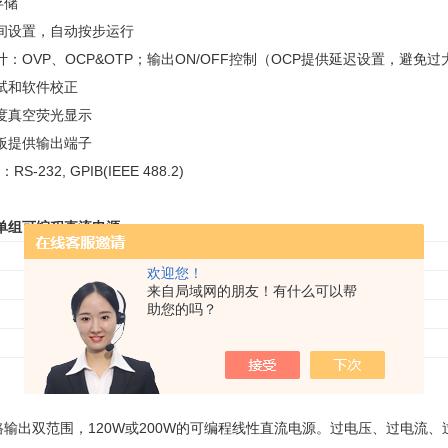
存储
间设置，自动按步运行
：OVP、OCP&OTP；输出ON/OFF控制（OCP提供延迟设置，避免
试和软件校正
度真空荧光显示
板提供输出端子
-232, GPIB(IEEE 488.2)
4单组可编程直流电源
机种
高电流档
欢迎您！
PSM-2010
0~8V/0~20A
来自局域网的朋友！有什么可以帮
助您的吗？
PSM-3004
0~15V/0~7A
PSM-6003
0~30V/0~6A
路输出双范围，120W或200W的可编程线性直流电源。过电压、过电流、过