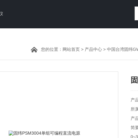
仪
您的位置：
网站首页
>
产品中心
>
中国台湾固纬GWi
固
产
所
产品
简要
0~