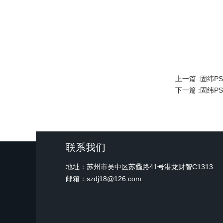
上一篇 :
固纬P
下一篇 :
固纬P
联系我们
地址：苏州市吴中区苏蠡路41号港龙财智C1313
邮箱：szdj18@126.com