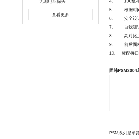
4. 100组
无源电压探头
5. 根据时
查看更多
6. 安全设计
7. 自我测
8. 高对比
9. 前后面
10. 标配接口：RS
固纬PSM300
PSM系列是单