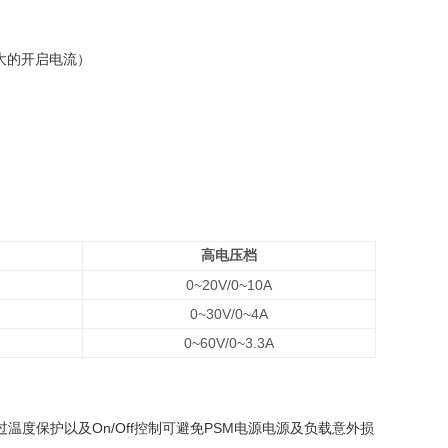
过大的开启电流）
高电压档
0~20V/0~10A
0~30V/0~4A
0~60V/0~3.3A
温度保护以及On/Off控制可避免PSM电源电源及负载意外损