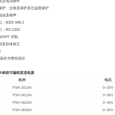
及定电流操作
保护、过电流保护及过温度保护
涟波及噪声
EEE-488.2
RS-232C
/OFF 控制
试及软体校正
示
鸣器作为警告指示
10A单组可编程直流电源
机种
电压
PSH-2018A
0~20V
PSH-3610A
0~36V
PSH-3620A
0~36V
PSH-3630A
0~36V