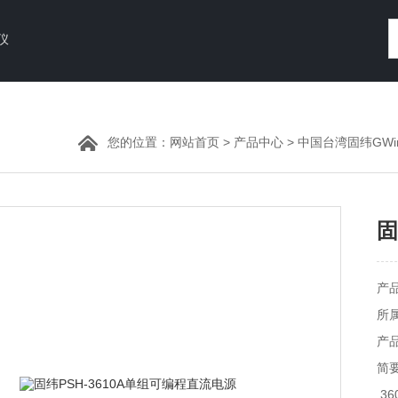
仪
您的位置：
网站首页
>
产品中心
>
中国台湾固纬GWin
固
产
所
产品
简要
,3