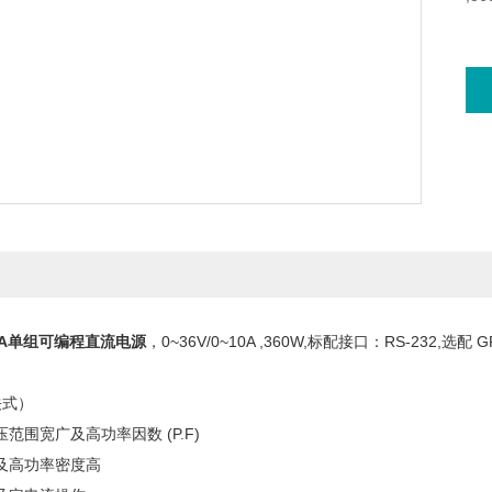
10A单组可编程直流电源
，0~36V/0~10A ,360W,标配接口：RS-232,选配 G
关式）
范围宽广及高功率因数 (P.F)
及高功率密度高