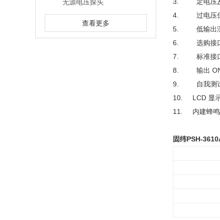
3. 定电压
无源电压探头
4. 过电压
查看更多
5. 低输出
6. 选购接口：I
7. 标准接口：
8. 输出 ON
9. 自我测
10. LCD 显
11. 内建蜂
固纬PSH-36