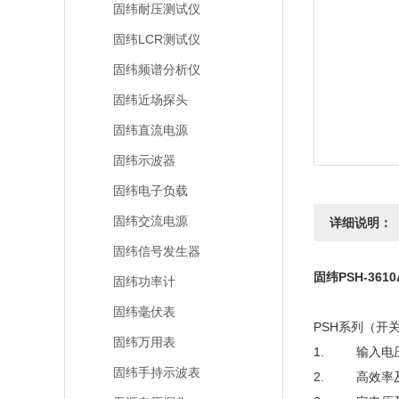
固纬耐压测试仪
固纬LCR测试仪
固纬频谱分析仪
固纬近场探头
固纬直流电源
固纬示波器
固纬电子负载
固纬交流电源
详细说明：
固纬信号发生器
固纬PSH-36
固纬功率计
固纬毫伏表
PSH系列（开
固纬万用表
1. 输入电压
固纬手持示波表
2. 高效率