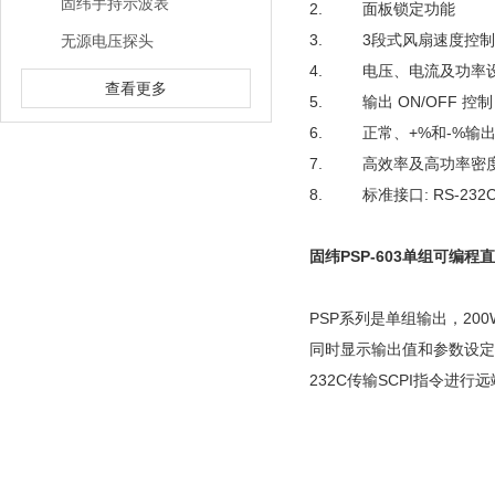
固纬手持示波表
2. 面板锁定功能
3. 3段式风扇速度控制
无源电压探头
4. 电压、电流及功率
查看更多
5. 输出 ON/OFF 控制
6. 正常、+%和-%输
7. 高效率及高功率密
8. 标准接口: RS-232
固纬PSP-603单组可编程
PSP系列是单组输出，2
同时显示输出值和参数设定
232C传输SCPI指令进