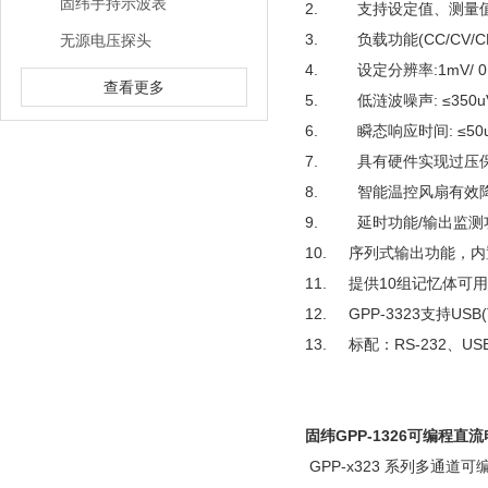
固纬手持示波表
2. 支持设定值、测量
3. 负载功能(CC/CV/C
无源电压探头
4. 设定分辨率:1mV/ 0.
查看更多
5. 低涟波噪声: ≤350uVr
6. 瞬态响应时间: ≤50
7. 具有硬件实现过压保
8. 智能温控风扇有效
9. 延时功能/输出监测
10. 序列式输出功能，内
11. 提供10组记忆体可
12. GPP-3323支持USB
13. 标配：RS-232、USB、
固纬GPP-1326可编程直
GPP-x323 系列多通道可