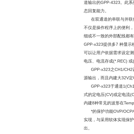
道输出的GPP-4323。此系
态回复能力。
在双通道的串联与并联使用，
不仅是操作程序上的便利，而
细或不一致的外部配线都有
GPP-x323提供多7 种
可以让用户依据需求设定测
电压、电流存成(*.REC) 
GPP-x323之CH1/C
源输出，而且内建大32V定
GPP-x323于通道1(C
式的定电压(CV)或定电流
内建8种常见的波形在Templet wa
*的保护功能OVP/OCP/
实现，与采用软体实现保护的竞
出。