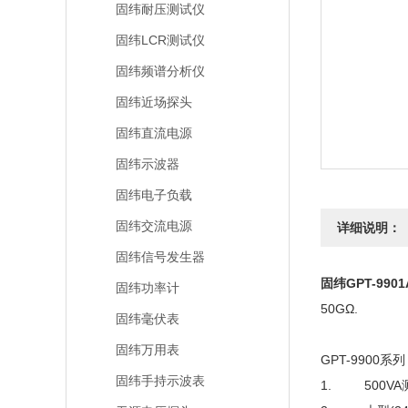
固纬耐压测试仪
固纬LCR测试仪
固纬频谱分析仪
固纬近场探头
固纬直流电源
固纬示波器
固纬电子负载
固纬交流电源
详细说明：
固纬信号发生器
固纬GPT-99
固纬功率计
50GΩ.
固纬毫伏表
固纬万用表
GPT-9900系列
固纬手持示波表
1. 500V