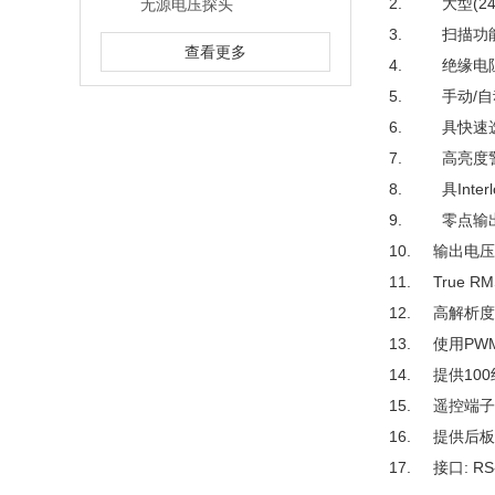
2. 大型(24
无源电压探头
3. 扫描功能
查看更多
4. 绝缘电阻
5. 手动/自
6. 具快速
7. 高亮度
8. 具Interl
9. 零点输
10. 输出电
11. True 
12. 高解析度:
13. 使用P
14. 提供10
15. 遥控端
16. 提供后
17. 接口: RS-2