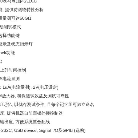
0x64)点矩阵式LCD
, 提供待测物特性分析
量测可达50GΩ
动测试模式
选择功能键
警示及状态指示灯
ock功能
出
压上升时间控制
RMS电流量测
 1uA(电流量测), 2V(电压设定)
WM放大器, 确保测试效益及测试可靠性
0组记忆, 以储存测试条件, 且每个记忆组可独立命名
子座, 提供机器自前面板外接控制器
板输出座, 方便系统整合配线
32C, USB device, Signal I/O及GPIB (选购)