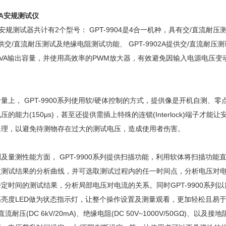
01A安规测试仪
系列安规测试器共计有2个型号： GPT-9904是4合一机种，具有交/直流耐
3A提供交/直流耐压测试及绝缘电阻测试功能、 GPT-9902A提供交/直流耐
0VA输出容量，并使用高效率的PWM放大器，有效避免因输入电源电压
。
量上， GPT-9900系列使用软/硬体控制的方式，提供像是开机自测、
压的能力(150μs)，甚至还提供需插上特殊的连锁(Interlock)端
处理，以避免待测物存在过大的测试电压，造成使用者伤害。
及量测性能方面， GPT-9900系列提供扫描功能，利用软体将扫描功
测试结果的分析曲线，并可选取测试过程内的任一时间点，分析电压对电流
定时间的测试结果，分析局部电压对电流的关系。同时GPT-9900系列
亮度LED做为状态指示灯，让整个操作设置及测量观看，更加轻松且易于
)、直流耐压(DC 6kV/20mA)、绝缘电阻(DC 50V~1000V/50GΩ)、以及