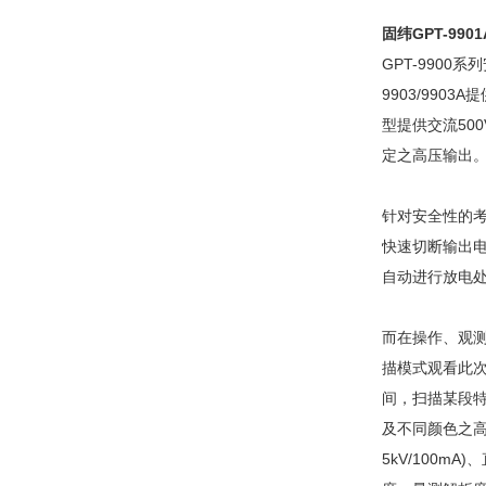
固纬GPT-99
GPT-9900
9903/990
型提供交流50
定之高压输出
针对安全性的考
快速切断输出电
自动进行放电
而在操作、观测
描模式观看此次
间，扫描某段特
及不同颜色之高
5kV/100mA