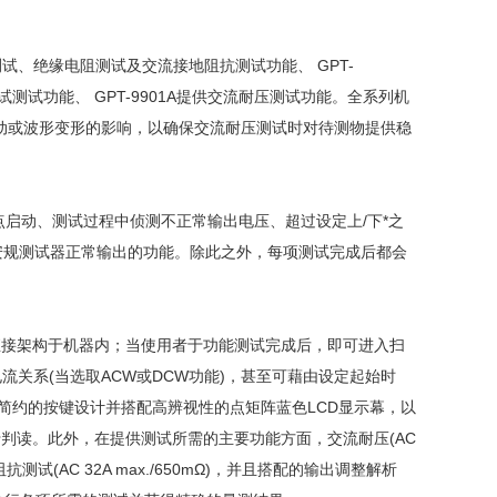
压测试、绝缘电阻测试及交流接地阻抗测试功能、 GPT-
压测试测试功能、 GPT-9901A提供交流耐压测试功能。全系列机
变动或波形变形的影响，以确保交流耐压测试时对待测物提供稳
零点启动、测试过程中侦测不正常输出电压、超过设定上/下*之
子才能让安规测试器正常输出的功能。除此之外，每项测试完成后都会
能直接架构于机器内；当使用者于功能测试完成后，即可进入扫
关系(当选取ACW或DCW功能)，甚至可藉由设定起始时
以简约的按键设计并搭配高辨视性的点矩阵蓝色LCD显示幕，以
判读。此外，在提供测试所需的主要功能方面，交流耐压(AC
接地阻抗测试(AC 32A max./650mΩ)，并且搭配的输出调整解析