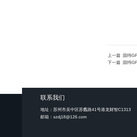
上一篇 :
固纬GP
下一篇 :
固纬GP
联系我们
地址：苏州市吴中区苏蠡路41号港龙财智C1313
邮箱：szdj18@126.com