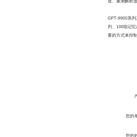
度、量测解析度
GPT-990
判、100组记
要的方式来控制
您的
您的