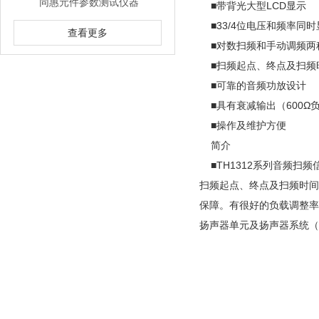
同惠元件参数测试仪器
■带背光大型LCD显示
■33/4位电压和频率同时
查看更多
■对数扫频和手动调频两
■扫频起点、终点及扫频
■可靠的音频功放设计
■具有衰减输出（600Ω
■操作及维护方便
简介
■TH1312系列音频扫
扫频起点、终点及扫频时间
保障。有很好的负载调整率
扬声器单元及扬声器系统（