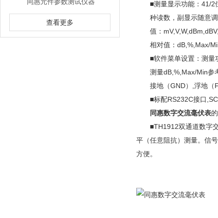
同惠元件参数测试仪器
■测量显示功能：41/2位
种读数，副显示随意调
查看更多
值：mV,V,W,dBm,dBV,d
相对值：dB,%,Max/Mi
■软件菜单设置：测量功
测量dB,%,Max/Min
接地（GND）,浮地（Fl
■标配RS232C接口,S
同惠数字交流毫伏表
的
■TH1912双通道数字
平（任意阻抗）测量。信号
方便。