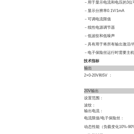
－用于显示电流和电压的3位
－显示分辨率0.1V/1mA
－可调电流限值
－线性电源调节器
－低波纹和低噪声
－具有用于将所有输出激活/
－电子保险丝运行时需要主机HM
技术指标
输出
2×0-20V和5V ：
20V输出
设置范围：
波纹：
输出电流：
电流限值/电子保险丝：
动态性能（负载变化10%-9