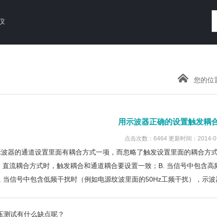
仪
您的位
用示波器正确的设置触发耦
点击次数：6464 更新时间：2014-01
示波器的通道设置里面有耦合方式一项，而忽略了触发设置里面的耦合方
交、直流耦合方式时，触发耦合和通道耦合要设置一致；B. 当信号中包
. 当信号中包含低频干扰时（例如电源纹波里面的50Hz工频干扰），示
压测试有什么缺点呢？