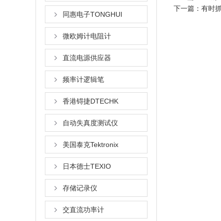
下一篇：
有时
同惠电子TONGHUI
微欧姆计电阻计
直流电源供应器
频率计逻辑笔
香港锝捷DTECHK
自动失真度测试仪
美国泰克Tektronix
日本德士TEXIO
存储记录仪
交直流功率计